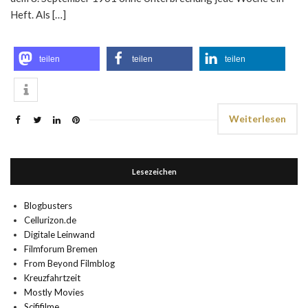
Heft. Als […]
teilen
teilen
teilen
Weiterlesen
Lesezeichen
Blogbusters
Cellurizon.de
Digitale Leinwand
Filmforum Bremen
From Beyond Filmblog
Kreuzfahrtzeit
Mostly Movies
Scififilme